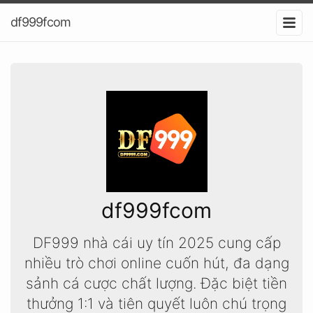
df999fcom
df999fcom
DF999 nhà cái uy tín 2025 cung cấp
nhiều trò chơi online cuốn hút, đa dạng
sảnh cá cược chất lượng. Đặc biệt tiền
thưởng 1:1 và tiên quyết luôn chú trọng