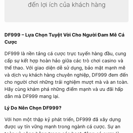
đến lợi ích của khách hàng
DF999 – Lựa Chọn Tuyệt Vời Cho Người Đam Mê Cá
Cược
DF999 là nền tảng cá cược trực tuyến hàng đầu, cung
cấp sự kết hợp hoàn hảo giữa các trò chơi casino và
thể thao. Với giao diện dễ sử dụng, bảo mật mạnh mẽ
và dịch vụ khách hàng chuyên nghiệp, DF999 đem đến
cho người chơi những trải nghiệm mượt mà và an toàn.
Hãy cùng khám phá những điểm mạnh và ưu đãi hấp
dẫn mà DF999 mang lại.
Lý Do Nên Chọn DF999?
Với hơn một thập kỷ phát triển, DF999 đã xây dựng
được uy tín vững mạnh trong ngành cá cược. Sự an