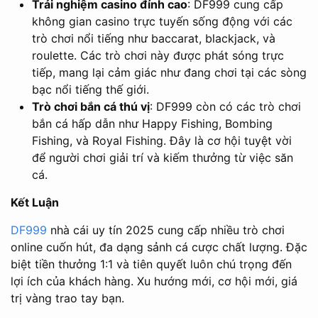
Trải nghiệm casino đỉnh cao
: DF999 cung cấp
không gian casino trực tuyến sống động với các
trò chơi nổi tiếng như baccarat, blackjack, và
roulette. Các trò chơi này được phát sóng trực
tiếp, mang lại cảm giác như đang chơi tại các sòng
bạc nổi tiếng thế giới.
Trò chơi bắn cá thú vị
: DF999 còn có các trò chơi
bắn cá hấp dẫn như Happy Fishing, Bombing
Fishing, và Royal Fishing. Đây là cơ hội tuyệt vời
để người chơi giải trí và kiếm thưởng từ việc săn
cá.
Kết Luận
DF999
nhà cái uy tín 2025 cung cấp nhiều trò chơi
online cuốn hút, đa dạng sảnh cá cược chất lượng. Đặc
biệt tiền thưởng 1:1 và tiên quyết luôn chú trọng đến
lợi ích của khách hàng. Xu hướng mới, cơ hội mới, giá
trị vàng trao tay bạn.